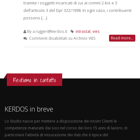
tramite i soggetti incaricati di cui ai commi 2-bis e 3
dell’articolo 3 del Dpr 322/1998. In ogni caso, i contribuenti
possono […]
By a.ruggeri@kerdos.it
intrastat
,
vies
Read more...
Commenti disabilitati
su Archivio VIES
Restiamo in contatto
KERDOS in breve
Lo Studio nasce per mettere a disposizione dei nostri Clienti le
competenze maturate dai soci nel corso dei loro 15 anni di lavoro. In
particolare l’attività di misurazione dei dati che è tipica del