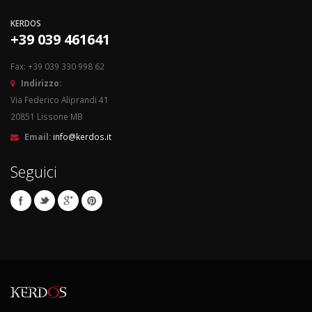
KERDOS
+39 039 461641
Fax: +39 039 330 998 62
Indirizzo:
Via Federico Aliprandi 41
20851 Lissone MB
Email:
info@kerdos.it
Seguici