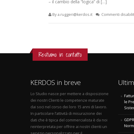
– il cambio della “logica” di […]
By a.ruggeri@kerdos.it
Commenti disabilit
Restiamo in contatto
KERDOS in breve
Ultim
Lo Studio nasce per mettere a disposizione
Fattu
dei nostri Clienti le competenze maturate
le Pr
dai soci nel corso dei loro 15 anni di lavoro.
Siste
In particolare l’attività di misurazione dei
GDPR 
dati che è tipica del commercialista è da noi
Norma
reinterpretata per offrire ai nostri clienti un
servizio personalizzato per il