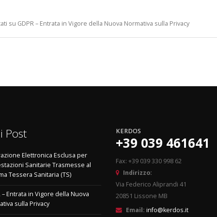
ati
su GDPR – Entrata in Vigore della Nuova Normativa sulla Privacy
i Post
KERDOS
+39 039 461641
razione Elettronica Esclusa per
Fax: +39 039 330 998 62
estazioni Sanitarie Trasmesse al
Indirizzo:
ma Tessera Sanitaria (TS)
Via Federico Aliprandi 41
– Entrata in Vigore della Nuova
20851 Lissone MB
tiva sulla Privacy
Email:
info@kerdos.it