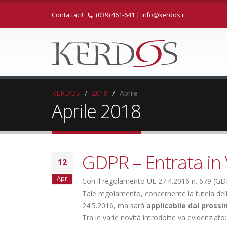
Contattaci!
(039) 461-641
|
info@kerdos.it
KERDOS
2018
Aprile
Aprile 2018
GDPR – Entrata in 
12
Apr
Con il regolamento UE 27.4.2016 n. 679 (GDPR
Tale regolamento, concernente la tutela delle 
24.5.2016, ma sarà
applicabile dal prossi
Tra le varie novità introdotte va evidenziato: