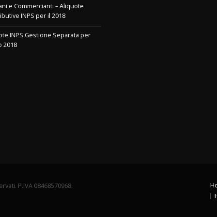
iani e Commercianti – Aliquote
ibutive INPS per il 2018
ote INPS Gestione Separata per
o 2018
H
servati. P.IVA 08468570968.